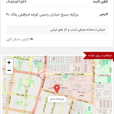
تلفن ثابت
09158531569
آدرس
بزرگراه بسیج خیابان رحیمی کوچه اسرافیلی پلاک 60
خیابان | سامانه معرفی کسب و کار های ایرانی
گزارش مشکل آگهی
موقعیت روی نقشه
+
−
فروشگاه مانتو