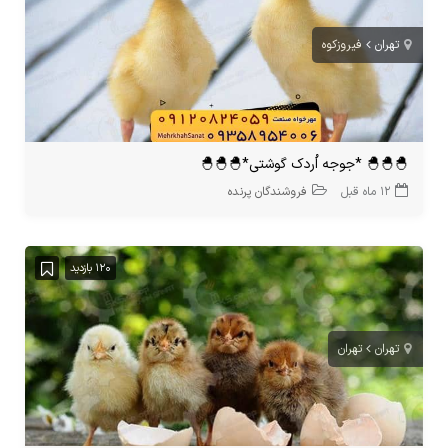
تهران
فیروزکوه
🐣🐣🐣 *جوجه اُردک گوشتی*🐣🐣🐣
12 ماه قبل
فروشندگان پرنده
120 بازدید
تهران
تهران