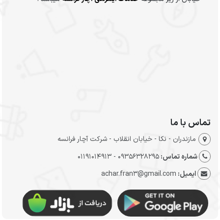
تماس با ما
مازندران - نکا - خیابان انقلاب - شرکت آچار فرانسه
شماره تماس:
09356328295 - 01191014913
ایمیل:
achar.fran3@gmail.com