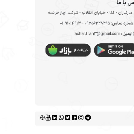
س با ما
مازندران - نکا - خیابان انقلاب - شرکت آچار فرانسه
شماره تماس:
09356328295 - 01191014913
ایمیل:
achar.fran3@gmail.com