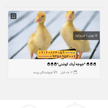
تهران
فیروزکوه
🐣🐣🐣 *جوجه اُردک گوشتی*🐣🐣🐣
12 ماه قبل
فروشندگان پرنده