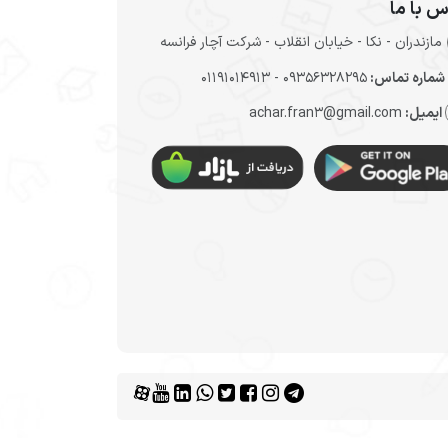
س با ما
مازندران - نکا - خیابان انقلاب - شرکت آچار فرانسه
شماره تماس:
09356328295 - 01191014913
ایمیل:
achar.fran3@gmail.com