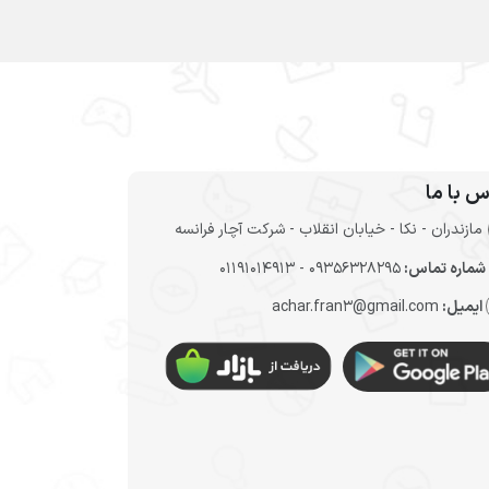
س با ما
مازندران - نکا - خیابان انقلاب - شرکت آچار فرانسه
شماره تماس:
09356328295 - 01191014913
ایمیل:
achar.fran3@gmail.com