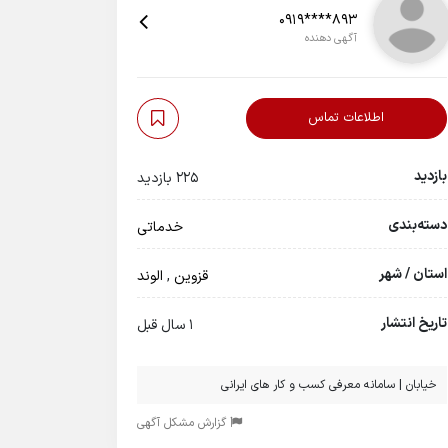
0919****893
آگهی دهنده
اطلاعات تماس
بازدید
225 بازدید
دسته‌بندی
خدماتی
استان / شهر
قزوین
,
الوند
تاریخ انتشار
1 سال قبل
خیابان | سامانه معرفی کسب و کار های ایرانی
گزارش مشکل آگهی