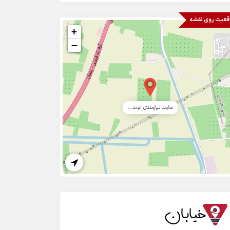
قعیت روی نقشه
+
−
سایت نیازمندی الوند...