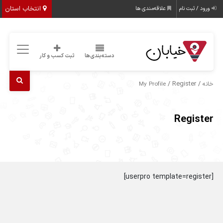
انتخاب استان
ورود / ثبت نام
علاقه‌مندی ها
دسته‌بندی‌ها
ثبت کسب و کار
/ Register
/
خانه
My Profile
Register
[userpro template=register]